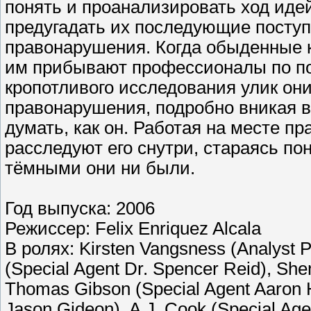
понять и проанализировать ход иде
предугадать их последующие посту
правонарушения. Когда обыденные к
им прибывают профессионалы по по
кропотливого исследования улик он
правонарушения, подробно вникая в
думать, как он. Работая на месте п
расследуют его снутри, стараясь по
тёмными они ни были.
Год выпуска: 2006
Режиссер: Felix Enriquez Alcala
В ролях: Kirsten Vangsness (Analyst 
(Special Agent Dr. Spencer Reid), Sh
Thomas Gibson (Special Agent Aaron H
Jason Gideon), A.J. Cook (Special Agen