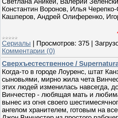
Светлана Аникей, Валерий Зеленски
Константин Воронов, Илья Черепко-
Кашперов, Андрей Олиференко, Иго
Сериалы
|
Просмотров:
375
|
Загрузо
Комментарии (0)
Сверхъестественное / Supеrnаturаl
Когда-то в городе Лоуренс, штат Ка
сыновьями, мирно жила чета Винчес
этих людей изменилась навсегда, до
Винчестер - любящая мать и любим
вынес из огня своего шестимесячного
ангелом хранителем, готовым на все
Джон Винчестер из простого рабочег