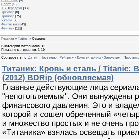
Спорт
[18]
ТВ Передачи
[33]
Трейлер
[0]
Триллер
[75]
Ужасы
[86]
Фантастика
[49]
Фентези
[111]
Главная
»
Файлы
» Сериалы
В категории материалов
:
15
Показано материалов
:
1-10
Сортировать по
:
Дате
·
Названию
·
Рейтингу
·
Комментариям
·
Загрузкам
·
Просмот
Титаник: Кровь и сталь / Titanic: B
(2012) BDRip (обновляемая)
Главные действующие лица сериала 
"непотопляемым". Они вынуждены р
финансового давления. Это и владел
которой и сошел обреченный «четыр
и множество простых и не очень пр
«Титаника» взялась освещать привл