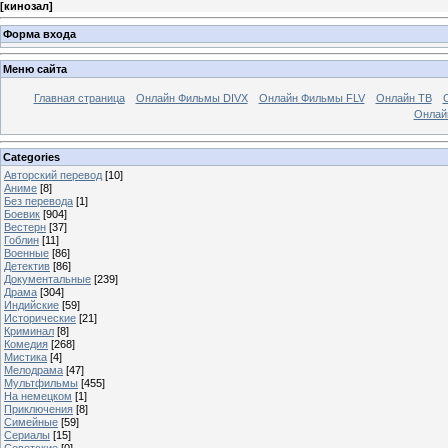
[
кинозал
]
Форма входа
Меню сайта
Главная страница
Онлайн Фильмы DIVX
Онлайн Фильмы FLV
Онлайн ТВ
Онлай
Categories
Авторский перевод
[10]
Аниме
[8]
Без перевода
[1]
Боевик
[904]
Вестерн
[37]
Гоблин
[11]
Военные
[86]
Детектив
[86]
Документальные
[239]
Драма
[304]
Индийские
[59]
Исторические
[21]
Криминал
[8]
Комедия
[268]
Мистика
[4]
Мелодрама
[47]
Мультфильмы
[455]
На немецком
[1]
Приключения
[8]
Симейные
[59]
Сериалы
[15]
Советские
[0]