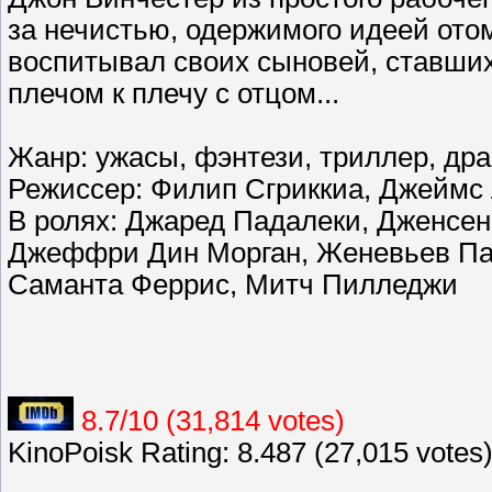
за нечистью, одержимого идеей ото
воспитывал своих сыновей, ставш
плечом к плечу с отцом...
Жанр: ужасы, фэнтези, триллер, дра
Режиссер: Филип Сгриккиа, Джеймс 
В ролях: Джаред Падалеки, Дженсен
Джеффри Дин Морган, Женевьев Па
Саманта Феррис, Митч Пилледжи
8.7/10 (31,814 votes)
KinoPoisk Rating: 8.487 (27,015 votes