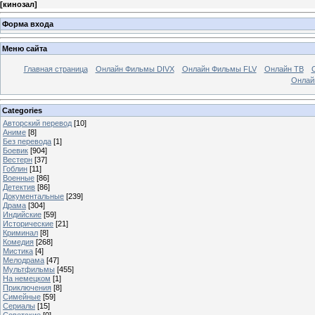
[
кинозал
]
Форма входа
Меню сайта
Главная страница
Онлайн Фильмы DIVX
Онлайн Фильмы FLV
Онлайн ТВ
Онлай
Categories
Авторский перевод
[10]
Аниме
[8]
Без перевода
[1]
Боевик
[904]
Вестерн
[37]
Гоблин
[11]
Военные
[86]
Детектив
[86]
Документальные
[239]
Драма
[304]
Индийские
[59]
Исторические
[21]
Криминал
[8]
Комедия
[268]
Мистика
[4]
Мелодрама
[47]
Мультфильмы
[455]
На немецком
[1]
Приключения
[8]
Симейные
[59]
Сериалы
[15]
Советские
[0]