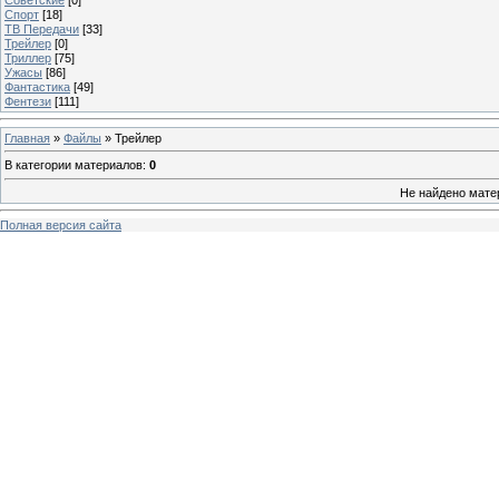
Спорт
[18]
ТВ Передачи
[33]
Трейлер
[0]
Триллер
[75]
Ужасы
[86]
Фантастика
[49]
Фентези
[111]
Главная
»
Файлы
» Трейлер
В категории материалов
:
0
Не найдено мате
Полная версия сайта