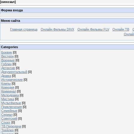
[
кинозал
]
Форма входа
Меню сайта
Главная страница
Онлайн Фильмы DIVX
Онлайн Фильмы FLV
Онлайн ТВ
Онлай
Categories
Боевик
[0]
Вестерн
[0]
Военные
[0]
Гоблин
[0]
Детектив
[0]
Документальный
[0]
Драма
[0]
Исторические
[0]
Клипы
[0]
Комедия
[0]
Криминал
[0]
Мелодрама
[0]
Мистика
[0]
Мультфильм
[0]
Приключения
[0]
Семейные
[0]
Сериал
[0]
Советский
[0]
Спорт
[0]
ТВ Передачи
[0]
Трейлер
[0]
Триллер
[0]