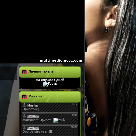
Личная панель
На службе : дней
Мини чат