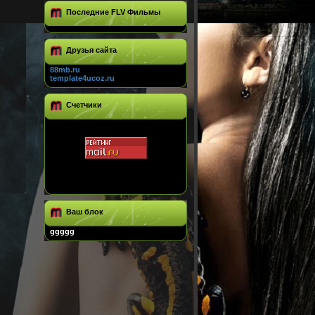
Последние FLV Фильмы
Друзья сайта
88mb.ru
template4ucoz.ru
Счетчики
Ваш блок
ggggg