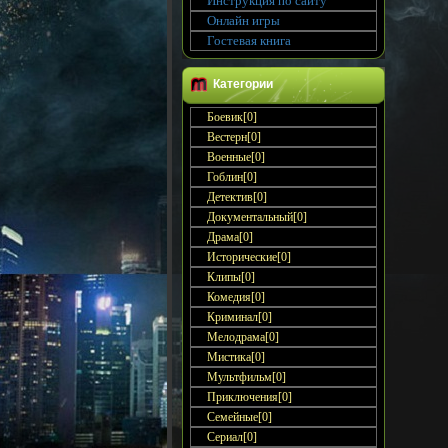
Инструкция по сайту
Онлайн игры
Гостевая книга
Категории
Боевик[0]
Вестерн[0]
Военные[0]
Гоблин[0]
Детектив[0]
Документальный[0]
Драма[0]
Исторические[0]
Клипы[0]
Комедия[0]
Криминал[0]
Мелодрама[0]
Мистика[0]
Мультфильм[0]
Приключения[0]
Семейные[0]
Сериал[0]