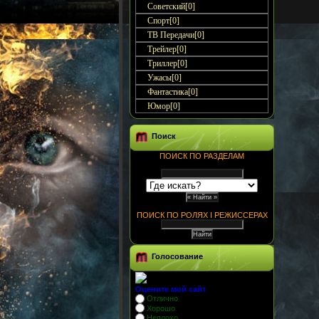
Советский[0]
Спорт[0]
ТВ Передачи[0]
Трейлер[0]
Триллер[0]
Ужасы[0]
Фантастика[0]
Юмор[0]
Поиск
ПОИСК ПО РАЗДЕЛАМ
ПОИСК ПО РОЛЯХ I РЕЖИССЕРАХ
Голосование
Оцените мой сайт
Отлично
Хорошо
Неплохо