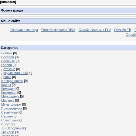
[
кинозал
]
Форма входа
Меню сайта
Главная страница
Онлайн Фильмы DIVX
Онлайн Фильмы FLV
Онлайн ТВ
Онлай
Categories
Боевик
[0]
Вестерн
[0]
Военные
[0]
Гоблин
[0]
Детектив
[0]
Документальный
[0]
Драма
[0]
Исторические
[0]
Клипы
[0]
Комедия
[0]
Криминал
[0]
Мелодрама
[0]
Мистика
[0]
Мультфильм
[0]
Приключения
[0]
Семейные
[0]
Сериал
[0]
Советский
[0]
Спорт
[0]
ТВ Передачи
[0]
Трейлер
[0]
Триллер
[0]